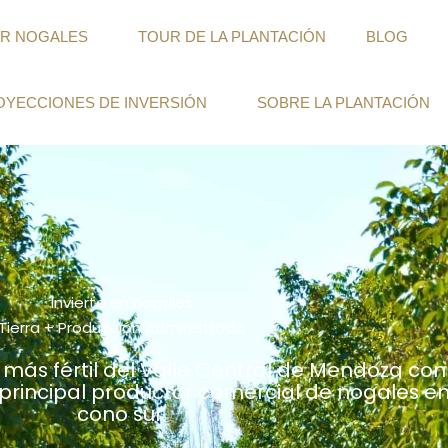
AR NOGALES
TOUR DE LA PLANTACIÓN
BLOG
OYECCIONES DE INVERSIÓN
SOBRE LA PLANTACIÓN
Invierte en nogales
Tierra + Producción Administrada
n más fértil del Valle Central de Mendoza con
principal productor comercial de nogales en
cono sur.