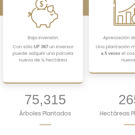
Baja inversión
Apreciación d
Con sólo
un inversor
Una plantación 
UF 367
puede adquirir una parcela
el co
a 5 veces
nueva de ½ hectárea
nueva
75,315
26
Árboles Plantados
Hectáreas P