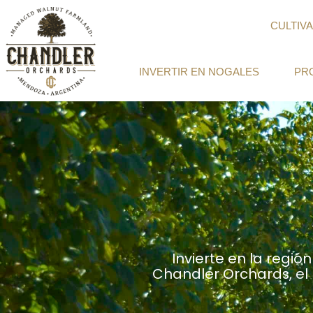
Ir
al
CULTIV
contenido
INVERTIR EN NOGALES
PR
Invierte en la regió
Chandler Orchards, el 