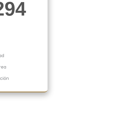
294
dad
rea
cción