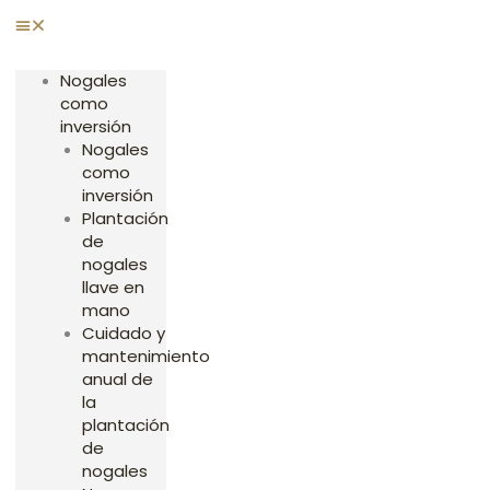
Ir
al
contenido
Nogales
como
inversión
Nogales
como
inversión
Plantación
de
nogales
llave en
mano
Cuidado y
mantenimiento
anual de
la
plantación
de
nogales