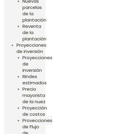
Nuevas
parcelas
de la
plantación
Reventa
de la
plantación
Proyecciones
de inversión
Proyecciones
de
inversión
Rindes
estimados
Precio
mayorista
de la nuez
Proyección
de costos
Proyecciones
de Flujo
de