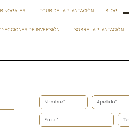
AR NOGALES
TOUR DE LA PLANTACIÓN
BLOG
OYECCIONES DE INVERSIÓN
SOBRE LA PLANTACIÓN
N
A
o
p
m
e
E
T
b
l
m
e
r
l
a
l