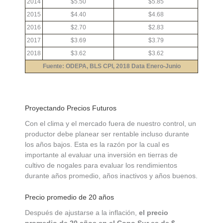
2014
$5.50
$5.85
2015
$4.40
$4.68
2016
$2.70
$2.83
2017
$3.69
$3.79
2018
$3.62
$3.62
Fuente: ODEPA, BLS CPI, 2018 Data Enero-Junio
Proyectando Precios Futuros
Con el clima y el mercado fuera de nuestro control, un
productor debe planear ser rentable incluso durante
los años bajos. Esta es la razón por la cual es
importante al evaluar una inversión en tierras de
cultivo de nogales para evaluar los rendimientos
durante años promedio, años inactivos y años buenos.
Precio promedio de 20 años
Después de ajustarse a la inflación,
el precio